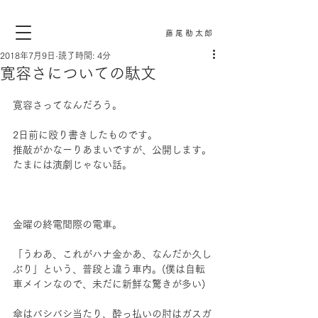
藤尾勘太郎
2018年7月9日
読了時間: 4分
寛容さについての駄文
寛容さってなんだろう。
2日前に殴り書きしたものです。
推敲がかなーりあまいですが、公開します。
たまには演劇じゃない話。
金曜の終電間際の電車。
「うわあ、これがハナ金かあ、なんだか久し
ぶり」という、普段と違う車内。(僕は自転
車メインなので、未だに新鮮な驚きが多い)
傘はバシバシ当たり、酔っ払いの肘はガスガ