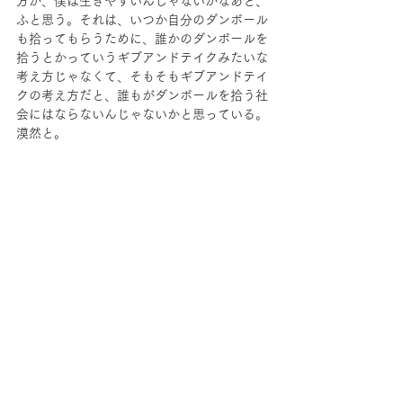
方が、僕は生きやすいんじゃないかなあと、
ふと思う。それは、いつか自分のダンボール
も拾ってもらうために、誰かのダンボールを
拾うとかっていうギブアンドテイクみたいな
考え方じゃなくて、そもそもギブアンドテイ
クの考え方だと、誰もがダンボールを拾う社
会にはならないんじゃないかと思っている。
漠然と。
なんだろう寛容さって。
僕は、おおざっぱで、ズボラで、臆病かつ神
経質で短気かつそこそこワガママな人間なの
で、寛容さとは程遠い。だから、寛容さって
なんだろなーと考えたりする。
※あ、なお、遠くから眺めてダンボールを拾
いにいかなかった理由は、遠かったからで
す。