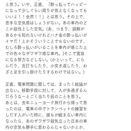
と思う。いや、正直、「酔っ払ってハッピー
になって少しぐらい周りが見えなくなっても
いいよ！！全然！！」とは思う。その上で、
苦手な空気感はしょうがない。あの車内のど
こか殺伐とした空気。(あ、つまり、誤解が
あるかも知れないけれどハナ金の酔っ払いが
イヤだ！とかそういうことでもないのです、
むしろ酔っ払いがいることを車内が感じた上
での色々なザワザワ感な車内。)そこで寛容
になる努力などしない。(かといって、にら
んだり、舌打ちしたり、小突き返したり、わ
ざと足を引っ掛けたりするわけではない。)
正直、電車問題に関しては、まったく結論が
出ない。移動手段に対して、人が多過ぎるん
だろうなーとごく当たり前のことを思う。
あとは、去年ニューヨーク旅行から帰って思
ったのは、電車の中でトランペットの練習を
しだす人がいた時に、誰もが睨まない車内に
なったら、あのザワザワ殺気立った日本の車
内の空気も勝手に変わるんじゃないかとか、