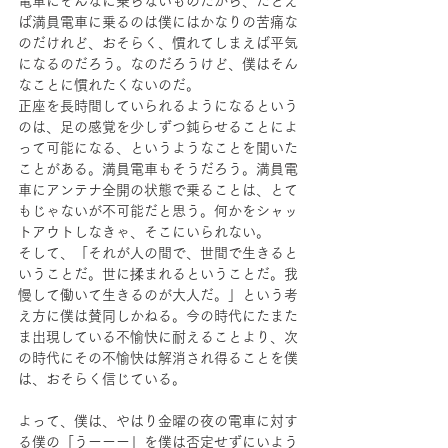
電車にそんなに乗らないものだから、たとえ
ば満員電車に乗るのは僕にはかなりの苦痛な
のだけれど、おそらく、慣れてしまえば平気
になるのだろう。なのだろうけど、僕はそん
なことに慣れたくないのだ。
正座を長時間していられるようになるという
のは、足の感覚を少しずつ鈍らせることによ
って可能になる、というようなことを聞いた
ことがある。満員電車もそうだろう。満員電
車にアンテナ全開の状態で乗ることは、とて
もじゃないが不可能だと思う。何かをシャッ
トアウトしなきゃ、そこにいられない。
そして、「それが人の間で、世間で生きると
いうことだ。世に揉まれるということだ。我
慢して働いて生きるのが大人だ。」という考
え方に僕は賛同しかねる。今の時代にたまた
ま出現している不愉快に耐えることより、次
の時代にその不愉快は解消され得ることを僕
は、おそらく信じている。
よって、僕は、やはり金曜の夜の電車に対す
る僕の「うーーー」を僕は否定せずにいよう