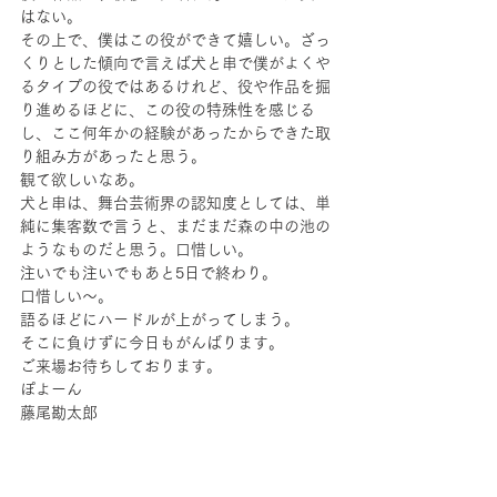
はない。
その上で、僕はこの役ができて嬉しい。ざっ
くりとした傾向で言えば犬と串で僕がよくや
るタイプの役ではあるけれど、役や作品を掘
り進めるほどに、この役の特殊性を感じる
し、ここ何年かの経験があったからできた取
り組み方があったと思う。
観て欲しいなあ。
犬と串は、舞台芸術界の認知度としては、単
純に集客数で言うと、まだまだ森の中の池の
ようなものだと思う。口惜しい。
注いでも注いでもあと5日で終わり。
口惜しい〜。
語るほどにハードルが上がってしまう。
そこに負けずに今日もがんばります。
ご来場お待ちしております。
ぽよーん
藤尾勘太郎