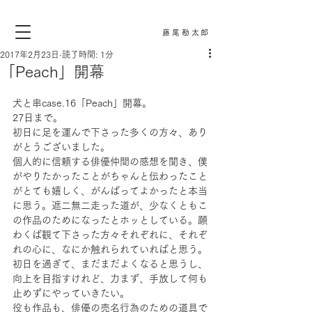
藤尾勘太郎
2017年2月23日
読了時間: 1分
「Peach」開幕
犬と串case.16「Peach」開幕。
27日まで。
初日に足を運んで下さった多くの方々、あり
がとうございました。
個人的に信頼する俳優仲間の感想を聞き、僕
がやりたかったことがちゃんと伝わったこと
がとても嬉しく、がんばってよかったと本当
に思う。遮二無二走った道が、少なくともこ
の作品のためになったとホッとしている。願
わくば観て下さった方々それぞれに、それぞ
れの心に、なにか触れられていればと思う。
初日を過ぎて、まだまだよくなると思うし、
向上を目指すけれど、力まず、手放して何も
止めずにやっていきたい。
役も作品も、俳優の売名行為のための道具で