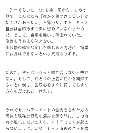
一昨年ぐらいに、M1を第一回からまとめて
見て、こんなにも「誰かを傷つける笑い」が
たくさんあったか、と驚いた。でも、きっと
自分は当時あまり気に留めていなかったの
だ。そして、会場も笑いに包まれていた。
僕はもうあまり笑えない。
価値観の確実な変化を感じると同時に、簡単
に糾弾はできないという気持ちもある。
だめだ。やっぱりもっと向き合わないと書け
ない。そして、ひとつの正義が何かを糾弾す
ることに僕は、警戒心をすぐに持ってしまう
方なのだけれど、けれど、
それでも、ハラスメントの告発をされた方の
勇気と現在進行形の痛みを思う時に、この流
れが風化しないことを、もう同じことが起こ
らないように。いや、もっと直近のことを言