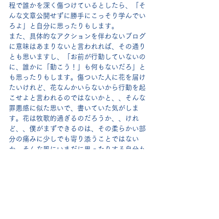
程で誰かを深く傷つけているとしたら、「そ
んな文章公開せずに勝手にこっそり学んでい
ろよ」と自分に思ったりもします。
また、具体的なアクションを伴わないブログ
に意味はあまりないと言われれば、その通り
とも思いますし、「お前が行動していないの
に、誰かに「動こう！」も何もないだろ」と
も思ったりもします。傷ついた人に花を届け
たいけれど、花なんかいらないから行動を起
こせよと言われるのではないかと、、そんな
罪悪感に似た思いで、書いていた気がしま
す。花は牧歌的過ぎるのだろうか、、けれ
ど、、僕がまずできるのは、その柔らかい部
分の痛みに少しでも寄り添うことではない
か、そんな風にいまだに思ったりする自分も
いるのです。
（その結果、どうも今回のブログに言い訳が
多いなと思うと同時に、でも誰かのしかもた
くさんの壮絶な苦しみを前にして、自らの苦
しみを飲み込んだり、隅に追いやってそれは
それで苦しくなる人もいるのではないか、そ