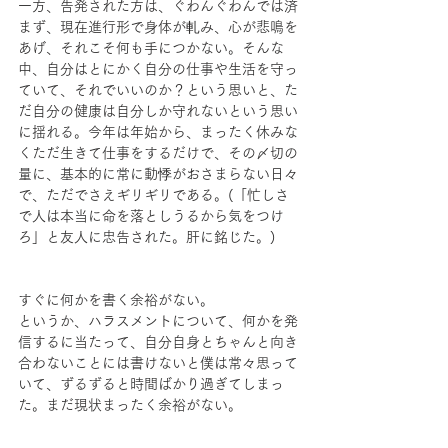
一方、告発された方は、ぐわんぐわんでは済
まず、現在進行形で身体が軋み、心が悲鳴を
あげ、それこそ何も手につかない。そんな
中、自分はとにかく自分の仕事や生活を守っ
ていて、それでいいのか？という思いと、た
だ自分の健康は自分しか守れないという思い
に揺れる。今年は年始から、まったく休みな
くただ生きて仕事をするだけで、その〆切の
量に、基本的に常に動悸がおさまらない日々
で、ただでさえギリギリである。(「忙しさ
で人は本当に命を落としうるから気をつけ
ろ」と友人に忠告された。肝に銘じた。)
すぐに何かを書く余裕がない。
というか、ハラスメントについて、何かを発
信するに当たって、自分自身とちゃんと向き
合わないことには書けないと僕は常々思って
いて、ずるずると時間ばかり過ぎてしまっ
た。まだ現状まったく余裕がない。