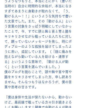
うようなつもりと、本当にとにかく（書いた
当時の）自分に時間的な余裕が、本当になさ
すぎてあまりに身動きが取れなくて、「う、
動ける人〜！！」というような気持ちで書い
た文章でした。また、その「動ける人」とい
う言葉の対象をさっぱり明確にしていなかっ
たことで、今、すでに頭と胸と首と胃と腸を
キリキリさせながら戦っている人たちに対し
て、願っていないメッセージを発し、時にボ
ディブローのような孤独を届けてしまったよ
うに思い、追記しています。（「既に痛みを
抱えながら動いている人を助ける・連帯す
る」というような意味で、「動ける人が動
く」という言葉を選んでいました。）
僕のブログを読むことで、頭や胸や首や胃や
腸をキリキリさせてしまった方、申し訳あり
ません。そんなつもりはなかろうが、僕の言
葉や思考の甘さです。
「僕は身体や生活が保たないから、動かない
けど、最前線で戦っている方々引き続きよろ
しくお願いします！健康で今動ける人が動き