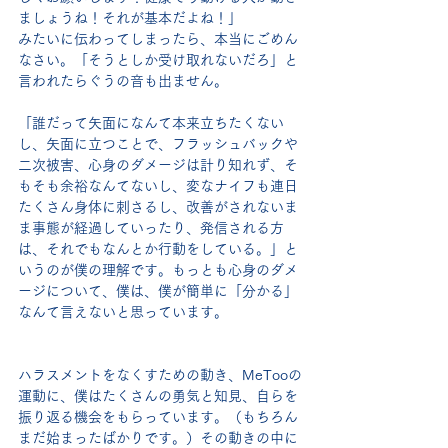
ましょうね！それが基本だよね！」
みたいに伝わってしまったら、本当にごめん
なさい。「そうとしか受け取れないだろ」と
言われたらぐうの音も出ません。
「誰だって矢面になんて本来立ちたくない
し、矢面に立つことで、フラッシュバックや
二次被害、心身のダメージは計り知れず、そ
もそも余裕なんてないし、変なナイフも連日
たくさん身体に刺さるし、改善がされないま
ま事態が経過していったり、発信される方
は、それでもなんとか行動をしている。」と
いうのが僕の理解です。もっとも心身のダメ
ージについて、僕は、僕が簡単に「分かる」
なんて言えないと思っています。
ハラスメントをなくすための動き、MeTooの
運動に、僕はたくさんの勇気と知見、自らを
振り返る機会をもらっています。（もちろん
まだ始まったばかりです。）その動きの中に