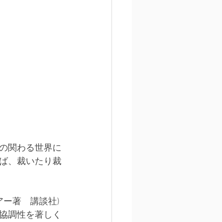
の関わる世界に
ば、裁いたり裁
アー著　講談社)
協調性を著しく